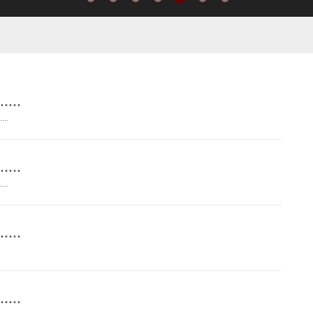
..
..
..
..
..
..